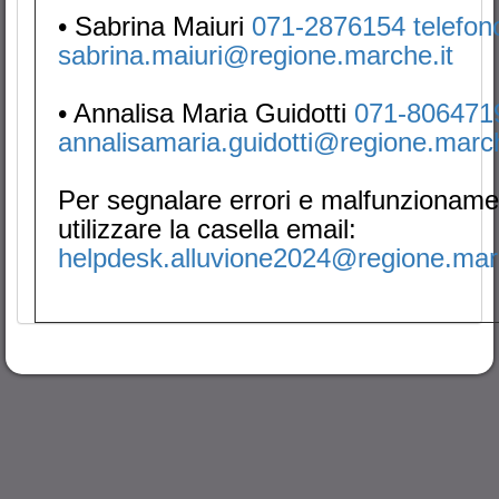
• Sabrina Maiuri
071-2876154 telefo
sabrina.maiuri@regione.marche.it
• Annalisa Maria Guidotti
071-80647
annalisamaria.guidotti@regione.march
Per segnalare errori e malfunzioname
utilizzare la casella email:
helpdesk.alluvione2024@regione.marc