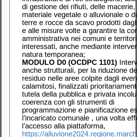
di gestione dei rifiuti, delle macerie,
materiale vegetale o alluvionale o de
terre e rocce da scavo prodotti dagl
e alle misure volte a garantire la con
amministrativa nei comuni e territori
interessati, anche mediante interven
natura temporanea;
MODULO D0 (OCDPC 1101)
Interv
anche strutturali, per la riduzione de
residuo nelle aree colpite dagli even
calamitosi, finalizzati prioritariament
tutela della pubblica e privata incolu
coerenza con gli strumenti di
programmazione e pianificazione esi
l’incaricato comunale , una volta eff
l’accesso alla piattaforma,
https://alluvione2024.regione.marche