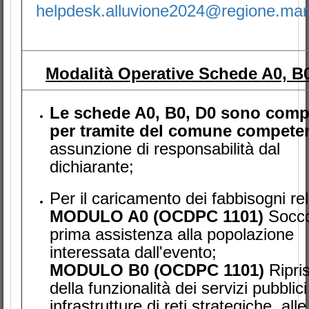
helpdesk.alluvione2024@regione.marc
Modalità Operative Schede A0, B
Le schede A0, B0, D0 sono comp
per tramite del comune compete
assunzione di responsabilità dal
dichiarante;
Per il caricamento dei fabbisogni rela
MODULO A0 (OCDPC 1101)
Socco
prima assistenza alla popolazione
interessata dall'evento;
MODULO B0 (OCDPC 1101)
Ripris
della funzionalità dei servizi pubblici
infrastrutture di reti strategiche, alle 